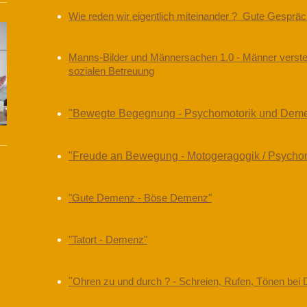
Wie reden wir eigentlich miteinander ? Gute Gespräch
Manns-Bilder und Männersachen 1.0 - Männer versteh
sozialen Betreuung
"Bewegte Begegnung - Psychomotorik und Dem
"Freude an Bewegung - Motogeragogik / Psychomo
"Gute Demenz - Böse Demenz"
"Tatort - Demenz"
"
Ohren zu und durch ? - Schreien, Rufen, Tönen bei