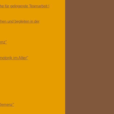
e für gelingende Teamarbeit !
en und begleiten in der
enz"
torik im Alter"
 Demenz"