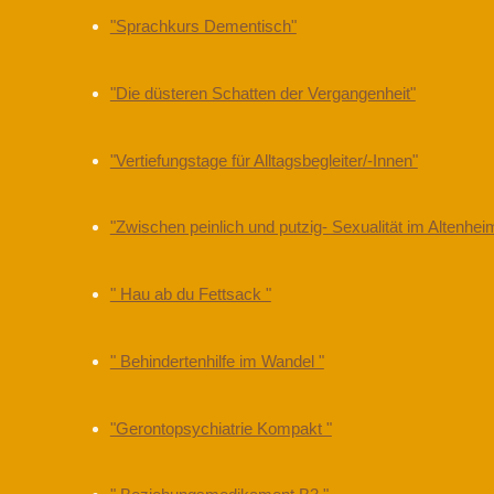
"Sprachkurs Dementisch"
"Die düsteren Schatten der Vergangenheit"
"Vertiefungstage für Alltagsbegleiter/-Innen"
"Zwischen peinlich und putzig- Sexualität im Altenhei
" Hau ab du Fettsack "
" Behindertenhilfe im Wandel "
"Gerontopsychiatrie Kompakt "